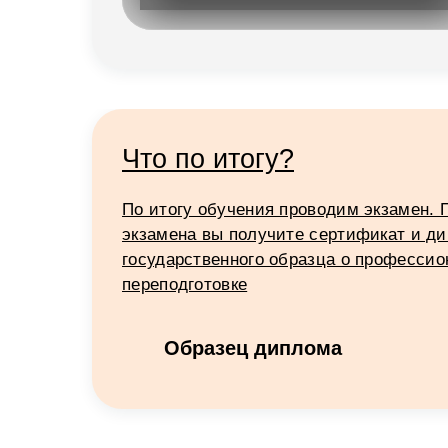
Что по итогу?
По итогу обучения проводим экзамен. 
экзамена вы получите сертификат и д
государственного образца о професси
переподготовке
Образец диплома