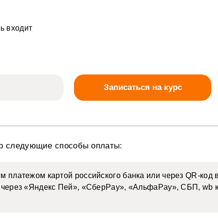
нь входит
Записаться на курс
ор следующие способы оплаты:
м платежом картой российского банка или через QR-код 
ы через «Яндекс Пей», «СберPay», «АльфаPay», СБП, wb 