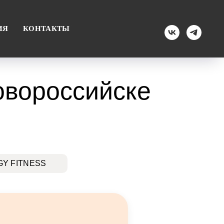
ИЯ
КОНТАКТЫ
овороссийске
GY FITNESS