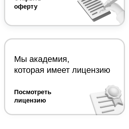
оформлении, рассрочка на 4, 6 и 12
месяцев станет полностью бесплатной,
а также откроются сроки на 12 и 24
месяца.
Рассрочка от банков:
3
«Сбер», «Т-Банк»
Рассрочка от сервисов: «Всегда. Да»,
«Poscredit», "Freshcredit"