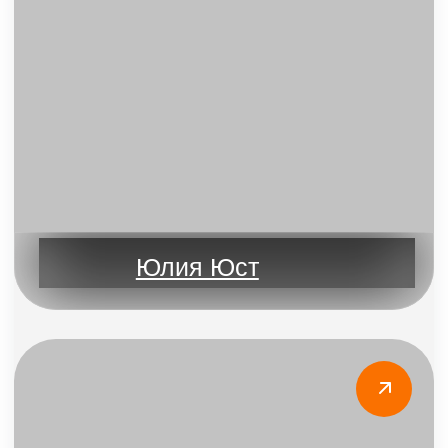
По итогу обучения проводим экзамен.
При успешной сдаче экзамена
вы получите сертификат и диплом
государственного образца
о профессиональной переподготовке
Образец
диплома
Стажировка
На стажировке тебя будет
сопровождать куратор — опытный
тренер. Он даст тебе обратную связь
и поможет советом.