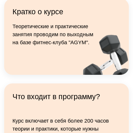
Что входит в программу?
Курс включает в себя более 200 часов
теории и практики, которые нужны
настоящему профи:
◾ Анатомия, физиология, биомеханика
◾ Построение тренировочных программ
◾ Техника упражнений с оборудованием
и без
◾ Функциональная диагностика
◾ Стретчинг, кросс-тренинг, дыхательные
методики
◾ Питание и основы продаж в фитнесе