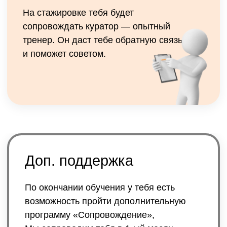
Стоимость курса:
60 000₽
49 900 ₽
Записаться на курс
по вопросам обучения: +7 915 745
1175 Юрий
Наша академия предоставляет на выбор
следующие способы оплаты:
Купить курс целиком
1
единоразовым платежом