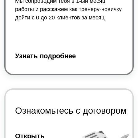
Картой российского банка или через QR-
код в приложении банка, а также есть
возможность оплаты через «Яндекс
Пей», «СберPay», «АльфаPay», СБП,
wb кошелёк
2
Яндекс
Сплит
Яндекс
Сплит: при оформлении заказа
вы можете выбрать удобный срок
оплаты в рассрочку (Сплит): 2, 4, 6, 12
или 24 месяца. Рассрочка на 2 месяца
всегда бесплатна. Для других сроков
предусмотрена небольшая переплата,
которая зависит от суммы вашего
заказа.
Вы можете сделать условия еще
выгоднее, нажав кнопку «Улучшить
сплит». После улучшения от вас
не потребуется первый платеж при