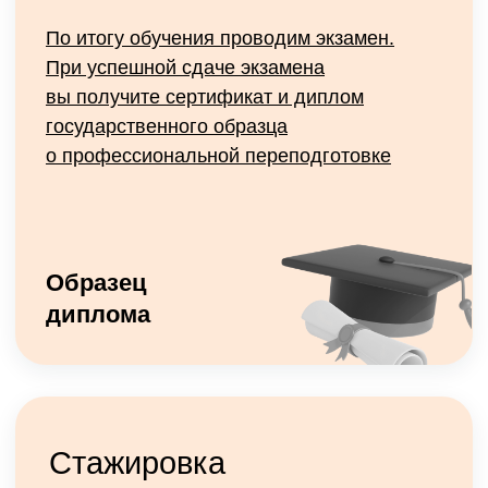
Открыть
оферту
Мы академия,
которая имеет лицензию
Посмотреть
лицензию
Забронируй место за 5000 ₽ уже сейчас!
Бронь входит в стоимость обучения!